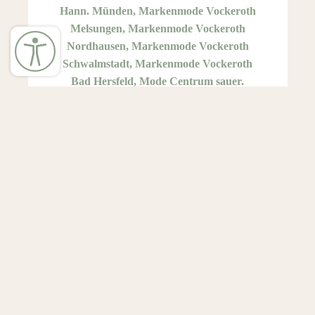
Hann. Münden, Markenmode Vockeroth
Melsungen, Markenmode Vockeroth
Nordhausen, Markenmode Vockeroth
Schwalmstadt, Markenmode Vockeroth
Bad Hersfeld, Mode Centrum sauer.
Homberg (Efze), Modehaus Sauer
Arnsberg-Neheim, Zebra21
←
TARA M
TIMEZONE für HERREN
→