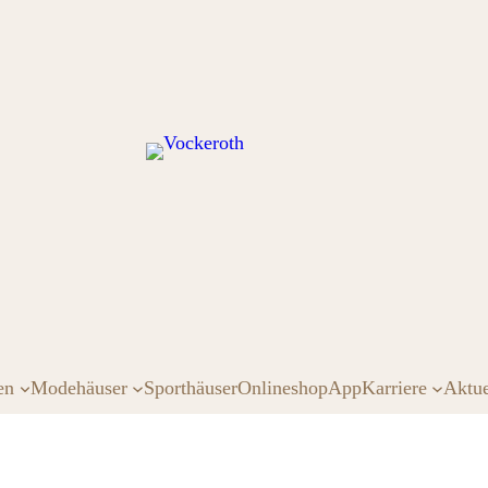
en
Modehäuser
Sporthäuser
Onlineshop
App
Karriere
Aktue