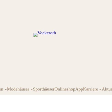
en
Modehäuser
Sporthäuser
Onlineshop
App
Karriere
Aktue